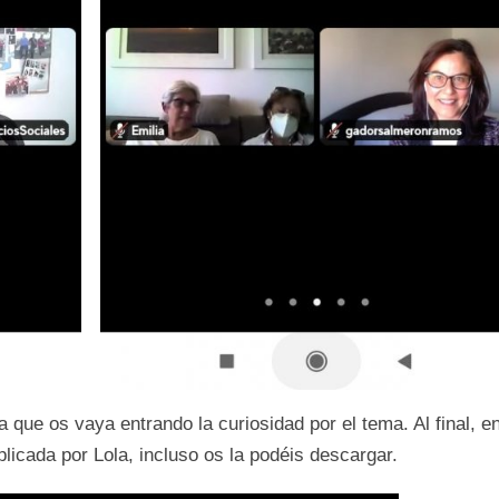
que os vaya entrando la curiosidad por el tema. Al final, en
licada por Lola, incluso os la podéis descargar.